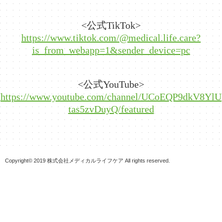
<公式TikTok>
https://www.tiktok.com/@medical.life.care?
is_from_webapp=1&sender_device=pc
<公式YouTube>
https://www.youtube.com/channel/UCoEQP9dkV8YlU
tas5zvDuyQ/featured
Copyright© 2019 株式会社メディカルライフケア All rights reserved.