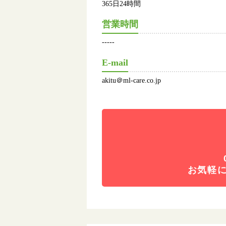
365日24時間
営業時間
-----
E-mail
akitu＠ml-care.co.jp
お気軽