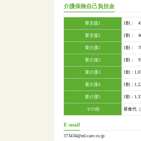
介護保険自己負担金
要支援1
1割： 4
要支援2
1割： 4
要介護1
1割： 7
要介護2
1割： 9
要介護3
1割：1,
要介護4
1割：1,
要介護5
1割：1,
その他
昼食代（
E-mail
373434@ml-care.co.jp